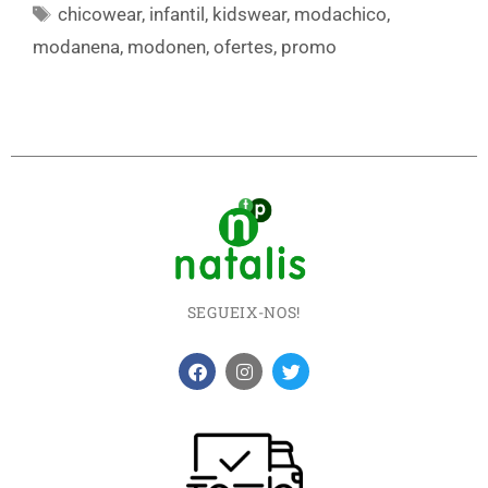
chicowear
,
infantil
,
kidswear
,
modachico
,
modanena
,
modonen
,
ofertes
,
promo
SEGUEIX-NOS!