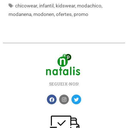
chicowear
,
infantil
,
kidswear
,
modachico
,
modanena
,
modonen
,
ofertes
,
promo
SEGUEIX-NOS!