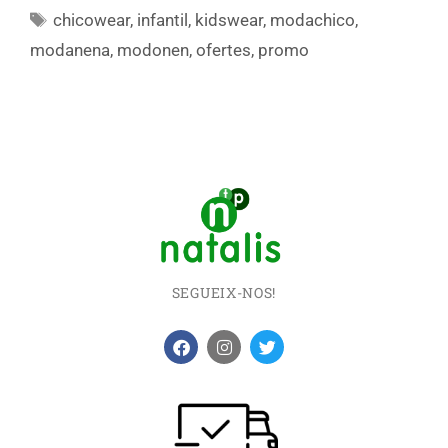
chicowear
,
infantil
,
kidswear
,
modachico
,
modanena
,
modonen
,
ofertes
,
promo
SEGUEIX-NOS!