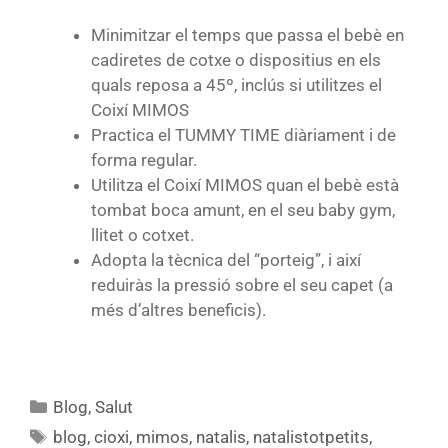
Minimitzar el temps que passa el bebè en
cadiretes de cotxe o dispositius en els
quals reposa a 45º, inclús si utilitzes el
Coixí MIMOS
Practica el TUMMY TIME diàriament i de
forma regular.
Utilitza el Coixí MIMOS quan el bebè està
tombat boca amunt, en el seu baby gym,
llitet o cotxet.
Adopta la tècnica del “porteig”, i així
reduiràs la pressió sobre el seu capet (a
més d’altres beneficis).
Blog
,
Salut
blog
,
cioxi
,
mimos
,
natalis
,
natalistotpetits
,