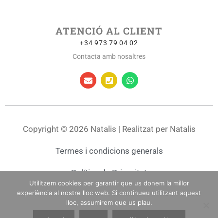
ATENCIÓ AL CLIENT
+34 973 79 04 02
Contacta amb nosaltres
Copyright © 2026 Natalis | Realitzat per Natalis
Termes i condicions generals
Política de Privacitat
Utilitzem cookies per garantir que us donem la millor
experiència al nostre lloc web. Si continueu utilitzant aquest
Política de Cookies
lloc, assumirem que us plau.