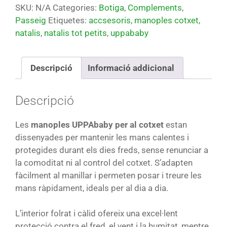
SKU:
N/A
Categories:
Botiga
,
Complements
,
Passeig
Etiquetes:
accsesoris
,
manoples cotxet
,
natalis
,
natalis tot petits
,
uppababy
Descripció
Informació addicional
Descripció
Les
manoples UPPAbaby per al cotxet
estan
dissenyades per mantenir les mans calentes i
protegides durant els dies freds, sense renunciar a
la comoditat ni al control del cotxet. S’adapten
fàcilment al manillar i permeten posar i treure les
mans ràpidament, ideals per al dia a dia.
L’interior folrat i càlid ofereix una excel·lent
protecció contra el fred, el vent i la humitat, mentre