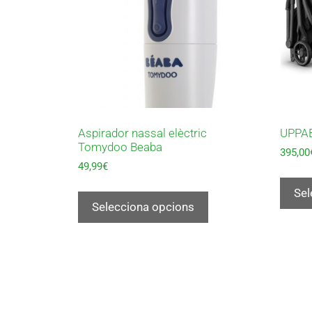
Aspirador nassal elèctric
UPPA
Tomydoo Beaba
395,00
49,99
€
Sel
Selecciona opcions