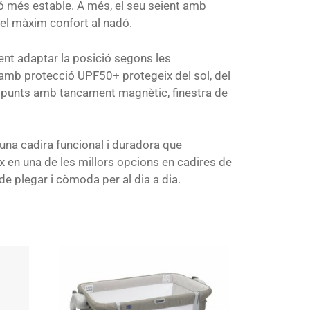
ó més estable. A més, el seu seient amb
 el màxim confort al nadó.
ent adaptar la posició segons les
amb protecció UPF50+ protegeix del sol, del
e 5 punts amb tancament magnètic, finestra de
n una cadira funcional i duradora que
x en una de les millors opcions en cadires de
e plegar i còmoda per al dia a dia.