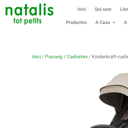
Inici
Qui som
Lli
Productes
A Casa
A
Inici
/
Passeig
/
Cadiretes
/ Kinderkraft-cadi