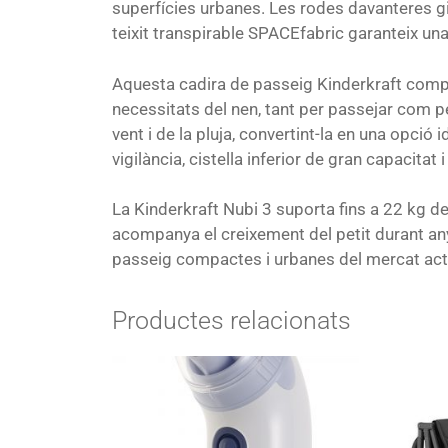
superfícies urbanes. Les rodes davanteres g
teixit transpirable SPACEfabric garanteix un
Aquesta cadira de passeig Kinderkraft compt
necessitats del nen, tant per passejar com
vent i de la pluja, convertint-la en una opci
vigilància, cistella inferior de gran capacita
La Kinderkraft Nubi 3 suporta fins a 22 kg de 
acompanya el creixement del petit durant any
passeig compactes i urbanes del mercat actual
Productes relacionats