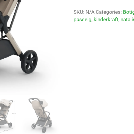
SKU:
N/A
Categories:
Boti
passeig
,
kinderkraft
,
natali