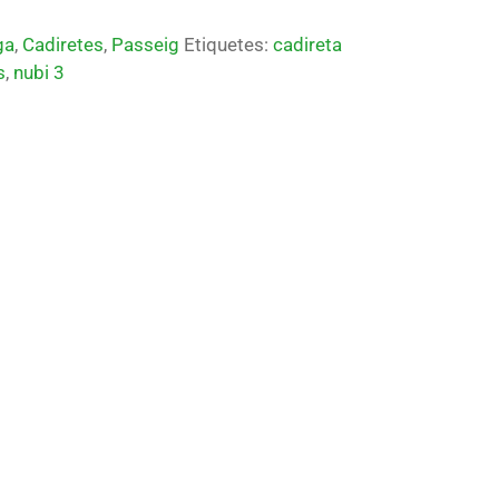
ga
,
Cadiretes
,
Passeig
Etiquetes:
cadireta
s
,
nubi 3