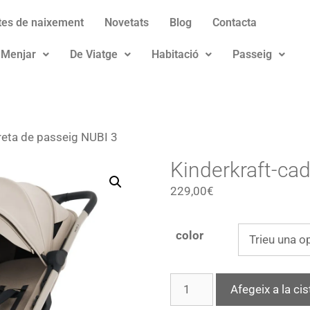
stes de naixement
Novetats
Blog
Contacta
 Menjar
De Viatge
Habitació
Passeig
reta de passeig NUBI 3
Kinderkraft-cad
229,00
€
color
Afegeix a la cis