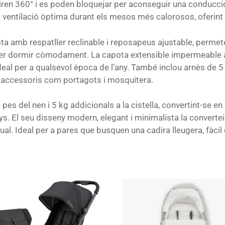
iren 360° i es poden bloquejar per aconseguir una conducci
a ventilació òptima durant els mesos més calorosos, oferint
a amb respatller reclinable i reposapeus ajustable, permet
 per dormir còmodament. La capota extensible impermeable 
ó ideal per a qualsevol època de l’any. També inclou arnès d
t i accessoris com portagots i mosquitera.
pes del nen i 5 kg addicionals a la cistella, convertint-se e
s. El seu disseny modern, elegant i minimalista la convertei
. Ideal per a pares que busquen una cadira lleugera, fàcil d