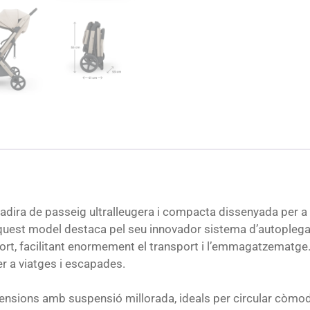
adira de passeig ultralleugera i compacta dissenyada per a
a. Aquest model destaca pel seu innovador sistema d’autopleg
port, facilitant enormement el transport i l’emmagatzematge
er a viatges i escapades.
nsions amb suspensió millorada, ideals per circular còmoda