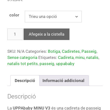
color
Afegeix a la cistella
SKU:
N/A
Categories:
Botiga
,
Cadiretes
,
Passeig
,
Sense categoria
Etiquetes:
Cadireta
,
minu
,
natalis
,
natalis tot petits
,
passeig
,
uppababy
Descripció
Informació addicional
Descripció
La
UPPAbaby MINU V3
és una cadireta de passeig