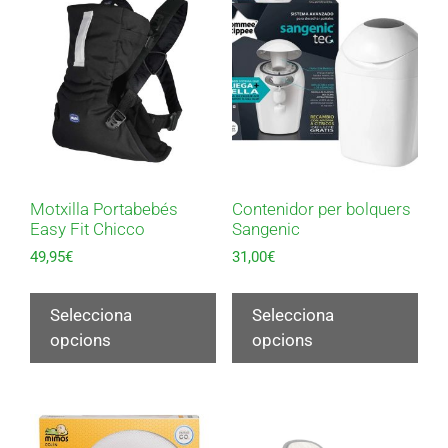
Motxilla Portabebés
Contenidor per bolquers
Easy Fit Chicco
Sangenic
49,95
€
31,00
€
Selecciona
Selecciona
opcions
opcions