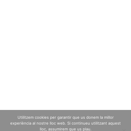
Utilitzem cookies per garantir que us donem la millor
experiència al nostre lloc web. Si continueu utilitzant aquest
lloc, assumirem que us plau.