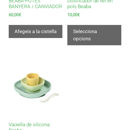
BEABA-POTES
Dosificador de llet en
BANYERA / CANVIADOR
pols Beaba
60,00
€
10,00
€
Afegeix a la cistella
Selecciona
opcions
Vaixella de silicona